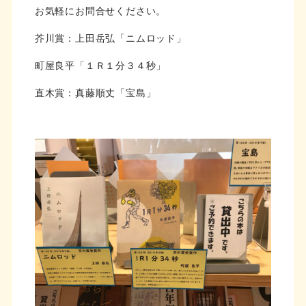
お気軽にお問合せください。
芥川賞：上田岳弘「ニムロッド」
町屋良平「１Ｒ１分３４秒」
直木賞：真藤順丈「宝島」